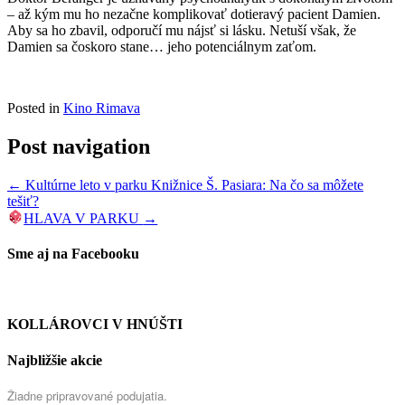
– až kým mu ho nezačne komplikovať dotieravý pacient Damien.
Aby sa ho zbavil, odporučí mu nájsť si lásku. Netuší však, že
Damien sa čoskoro stane… jeho potenciálnym zaťom.
Posted in
Kino Rimava
Post navigation
←
Kultúrne leto v parku Knižnice Š. Pasiara: Na čo sa môžete
tešiť?
HLAVA V PARKU
→
Sme aj na Facebooku
KOLLÁROVCI V HNÚŠTI
Najbližšie akcie
Žiadne pripravované podujatia.