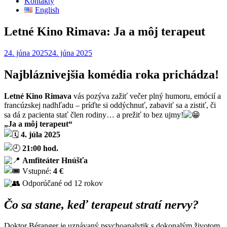
Kontakty
English
Letné Kino Rimava: Ja a môj terapeut
24. júna 2025
24. júna 2025
Najbláznivejšia komédia roka prichádza!
Letné Kino Rimava
vás pozýva zažiť večer plný humoru, emócií a
francúzskej nadhľadu – príďte si oddýchnuť, zabaviť sa a zistiť, či
sa dá z pacienta stať člen rodiny… a prežiť to bez ujmy!
„Ja a môj terapeut“
4. júla 2025
21:00 hod.
Amfiteáter Hnúšťa
Vstupné:
4 €
Odporúčané od 12 rokov
Čo sa stane, keď terapeut stratí nervy?
Doktor Béranger je uznávaný psychoanalytik s dokonalým životom