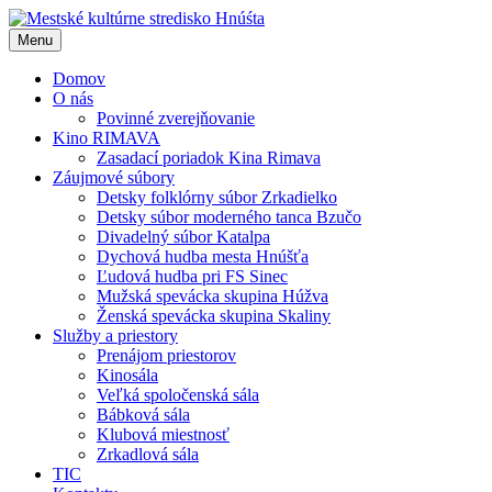
Menu
Domov
O nás
Povinné zverejňovanie
Kino RIMAVA
Zasadací poriadok Kina Rimava
Záujmové súbory
Detsky folklórny súbor Zrkadielko
Detsky súbor moderného tanca Bzučo
Divadelný súbor Katalpa
Dychová hudba mesta Hnúšťa
Ľudová hudba pri FS Sinec
Mužská spevácka skupina Húžva
Ženská spevácka skupina Skaliny
Služby a priestory
Prenájom priestorov
Kinosála
Veľká spoločenská sála
Bábková sála
Klubová miestnosť
Zrkadlová sála
TIC