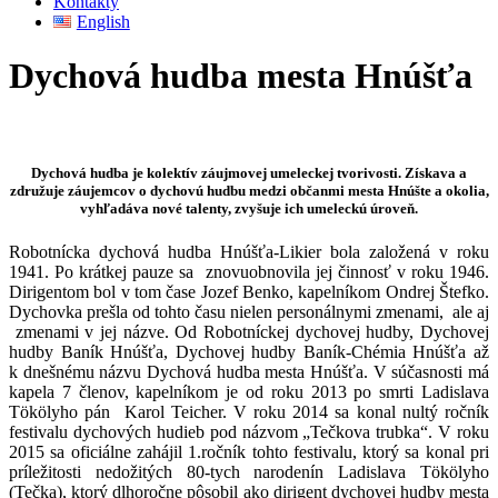
Kontakty
English
Dychová hudba mesta Hnúšťa
Dychová hudba je kolektív záujmovej umeleckej tvorivosti. Získava a
združuje záujemcov o dychovú hudbu medzi občanmi mesta Hnúšte a okolia,
vyhľadáva nové talenty, zvyšuje ich umeleckú úroveň.
Robotnícka dychová hudba Hnúšťa-Likier bola založená v roku
1941. Po krátkej pauze sa znovuobnovila jej činnosť v roku 1946.
Dirigentom bol v tom čase Jozef Benko, kapelníkom Ondrej Štefko.
Dychovka prešla od tohto času nielen personálnymi zmenami, ale aj
zmenami v jej názve. Od Robotníckej dychovej hudby, Dychovej
hudby Baník Hnúšťa, Dychovej hudby Baník-Chémia Hnúšťa až
k dnešnému názvu Dychová hudba mesta Hnúšťa. V súčasnosti má
kapela 7 členov, kapelníkom je od roku 2013 po smrti Ladislava
Tökölyho pán Karol Teicher. V roku 2014 sa konal nultý ročník
festivalu dychových hudieb pod názvom „Tečkova trubka“. V roku
2015 sa oficiálne zahájil 1.ročník tohto festivalu, ktorý sa konal pri
príležitosti nedožitých 80-tych narodenín Ladislava Tökölyho
(Tečka), ktorý dlhoročne pôsobil ako dirigent dychovej hudby mesta