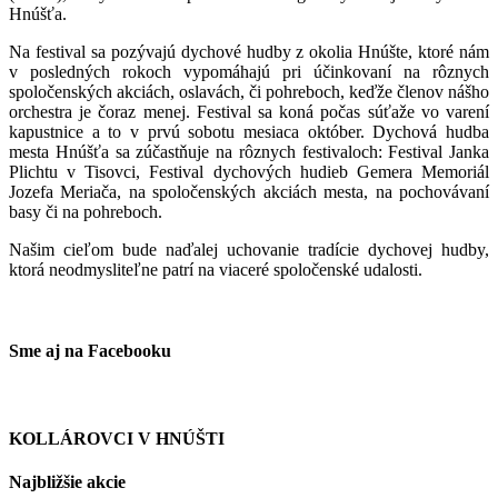
Hnúšťa.
Na festival sa pozývajú dychové hudby z okolia Hnúšte, ktoré nám
v posledných rokoch vypomáhajú pri účinkovaní na rôznych
spoločenských akciách, oslavách, či pohreboch, keďže členov nášho
orchestra je čoraz menej. Festival sa koná počas súťaže vo varení
kapustnice a to v prvú sobotu mesiaca október. Dychová hudba
mesta Hnúšťa sa zúčastňuje na rôznych festivaloch: Festival Janka
Plichtu v Tisovci, Festival dychových hudieb Gemera Memoriál
Jozefa Meriača, na spoločenských akciách mesta, na pochovávaní
basy či na pohreboch.
Našim cieľom bude naďalej uchovanie tradície dychovej hudby,
ktorá neodmysliteľne patrí na viaceré spoločenské udalosti.
Sme aj na Facebooku
KOLLÁROVCI V HNÚŠTI
Najbližšie akcie