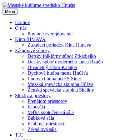
Menu
Domov
O nás
Povinné zverejňovanie
Kino RIMAVA
Zasadací poriadok Kina Rimava
Záujmové súbory
Detsky folklórny súbor Zrkadielko
Detsky súbor moderného tanca Bzučo
Divadelný súbor Katalpa
Dychová hudba mesta Hnúšťa
Ľudová hudba pri FS Sinec
Mužská spevácka skupina Húžva
Ženská spevácka skupina Skaliny
Služby a priestory
Prenájom priestorov
Kinosála
Veľká spoločenská sála
Bábková sála
Klubová miestnosť
Zrkadlová sála
TIC