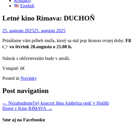
Kontakty
English
Letné kino Rimava: DUCHOŇ
25. augusta 2025
25. augusta 2025
Prinášame vám príbeh muža, ktorý sa stal pop ikonou svojej doby.
Fi
👉
vo štvrtok 28.augusta o 21.00 h.
Stánok s občerstvením bude v areáli.
Vstupné: 6€
Posted in
Novinky
Post navigation
←
Nezabudnuteľný koncert Jána Ambróza opäť v Hnúšti
Horor v Kine RIMAVA
→
Sme aj na Facebooku