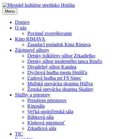
Menu
Domov
O nás
Povinné zverejňovanie
Kino RIMAVA
Zasadací poriadok Kina Rimava
Záujmové súbory
Detsky folklórny súbor Zrkadielko
Detsky súbor moderného tanca Bzučo
Divadelný súbor Katalpa
Dychová hudba mesta Hnúšťa
Ľudová hudba pri FS Sinec
Mužská spevácka skupina Húžva
Ženská spevácka skupina Skaliny
Služby a priestory
Prenájom priestorov
Kinosála
Veľká spoločenská sála
Bábková sála
Klubová miestnosť
Zrkadlová sála
TIC