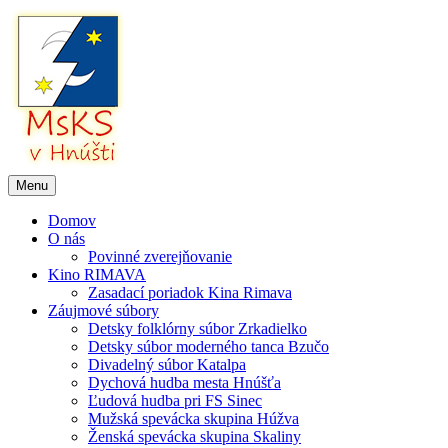
Menu
Domov
O nás
Povinné zverejňovanie
Kino RIMAVA
Zasadací poriadok Kina Rimava
Záujmové súbory
Detsky folklórny súbor Zrkadielko
Detsky súbor moderného tanca Bzučo
Divadelný súbor Katalpa
Dychová hudba mesta Hnúšťa
Ľudová hudba pri FS Sinec
Mužská spevácka skupina Húžva
Ženská spevácka skupina Skaliny