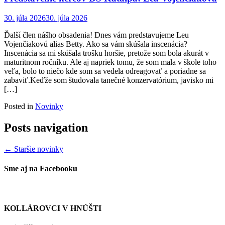
30. júla 2026
30. júla 2026
Ďalší člen nášho obsadenia! Dnes vám predstavujeme Leu
Vojenčiakovú alias Betty. Ako sa vám skúšala inscenácia?
Inscenácia sa mi skúšala trošku horšie, pretože som bola akurát v
maturitnom ročníku. Ale aj napriek tomu, že som mala v škole toho
veľa, bolo to niečo kde som sa vedela odreagovať a poriadne sa
zabaviť.Keďže som študovala tanečné konzervatórium, javisko mi
[…]
Posted in
Novinky
Posts navigation
←
Staršie novinky
Sme aj na Facebooku
KOLLÁROVCI V HNÚŠTI