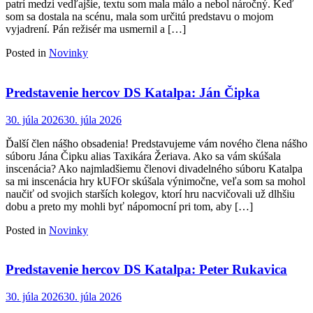
patrí medzi vedľajšie, textu som mala málo a nebol náročný. Keď
som sa dostala na scénu, mala som určitú predstavu o mojom
vyjadrení. Pán režisér ma usmernil a […]
Posted in
Novinky
Predstavenie hercov DS Katalpa: Ján Čipka
30. júla 2026
30. júla 2026
Ďalší člen nášho obsadenia! Predstavujeme vám nového člena nášho
súboru Jána Čipku alias Taxikára Žeriava. Ako sa vám skúšala
inscenácia? Ako najmladšiemu členovi divadelného súboru Katalpa
sa mi inscenácia hry kUFOr skúšala výnimočne, veľa som sa mohol
naučiť od svojich starších kolegov, ktorí hru nacvičovali už dlhšiu
dobu a preto my mohli byť nápomocní pri tom, aby […]
Posted in
Novinky
Predstavenie hercov DS Katalpa: Peter Rukavica
30. júla 2026
30. júla 2026