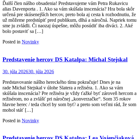
Ďalší člen nášho obsadenia! Predstavujeme vám Petra Rukavicu
alias Davenporta . 1. Ako sa vám skúšala inscenácia? Hra bola skôr
určená pre skúsenejších hercov, preto bola aj cesta k rozhodnutiu, že
už môžeme predstúpiť pred publikum, dlhá a náročná. Napriek tomu
sme ju zvládli. Či naozaj úspešne, môžu posúdiť iba diváci. 2. Aké
bolo postaviť sa […]
Posted in
Novinky
Predstavenie hercov DS Katalpa: Michal Stejskal
30. júla 2026
30. júla 2026
Predstavovanie nášho hereckého tímu pokračuje! Dnes je na
rade Michal Stejskal v úlohe Slatera a režiséra. 1. Ako sa vám
skúšala inscenácia? Pre režiséra je vždy ťažké byť zároveň hercom a
režisérom, no a zvlášť pri náročnej „konverzačke“. Som 35 rokov
hlavne herec / teda chcel by som byť/ a preto som veľmi rád, že som
mohol stáť […]
Posted in
Novinky
Predstavenie hercov DS Katalpa: Lea Vojenčiaková