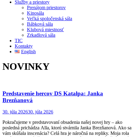
Služby a priestory
Prenájom priestorov
Kinosála
Veľká spoločenská sála
Bábková sála
Klubová miestnosť
Zrkadlová sála
TIC
Kontakty
English
NOVINKY
Predstavenie hercov DS Katalpa: Janka
Brezňanová
30. júla 2026
30. júla 2026
Pokračujeme v predstavovaní obsadenia našej novej hry – ako
posledná prichádza Alla, ktorú stvárnila Janka Brezňanová. Ako sa
vám skúšala inscenácia? Celá hra je náročná na repliky. Moja rola